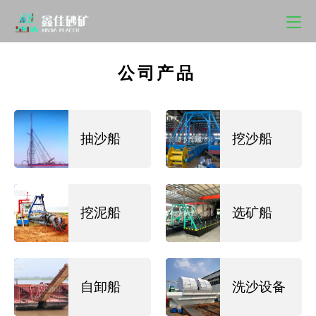
公司产品
抽沙船
挖沙船
挖泥船
选矿船
自卸船
洗沙设备