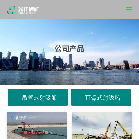
公司
产品
吊管式射吸船
直臂式射吸船