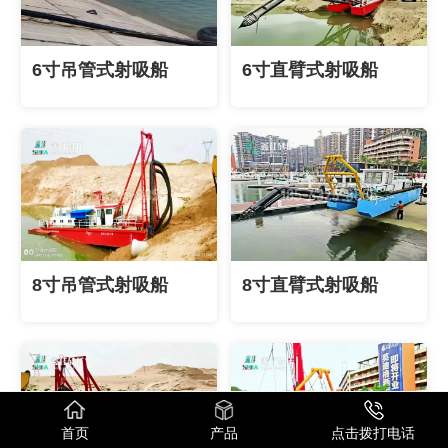
6寸吊管式射吸船
6寸直臂式射吸船
8寸吊管式射吸船
8寸直臂式射吸船
首页
产品
点击拨打电话