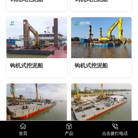
钩机式挖泥船
钩机式挖泥船
钩机式挖泥船
钩机式挖泥船
首页
产品
点击拨打电话